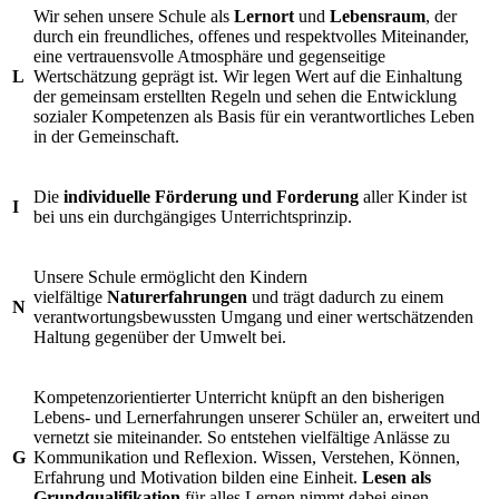
Wir sehen unsere Schule als
Lernort
und
Lebensraum
, der
durch ein freundliches, offenes und respektvolles Miteinander,
eine vertrauensvolle Atmosphäre und gegenseitige
L
Wertschätzung geprägt ist. Wir legen Wert auf die Einhaltung
der gemeinsam erstellten Regeln und sehen die Entwicklung
sozialer Kompetenzen als Basis für ein verantwortliches Leben
in der Gemeinschaft.
Die
individuelle Förderung und Forderung
aller Kinder ist
I
bei uns ein durchgängiges Unterrichtsprinzip.
Unsere Schule ermöglicht den Kindern
vielfältige
Naturerfahrungen
und trägt dadurch zu einem
N
verantwortungsbewussten Umgang und einer wertschätzenden
Haltung gegenüber der Umwelt bei.
Kompetenzorientierter Unterricht knüpft an den bisherigen
Lebens- und Lernerfahrungen unserer Schüler an, erweitert und
vernetzt sie miteinander. So entstehen vielfältige Anlässe zu
G
Kommunikation und Reflexion. Wissen, Verstehen, Können,
Erfahrung und Motivation bilden eine Einheit.
Lesen als
Grundqualifikation
für alles Lernen nimmt dabei einen